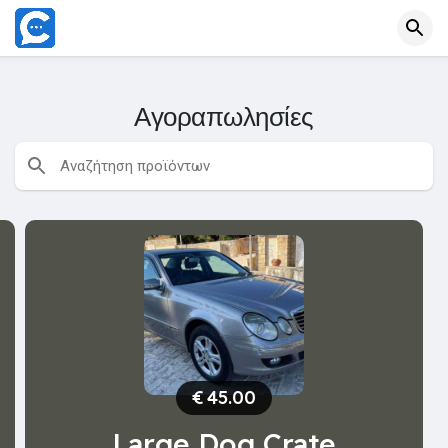
Αγοραπωλησίες
€
45.00
Large Dog Crate