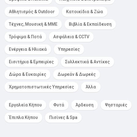
Αθλητισμός & Outdoor
Κατοικίδια & Ζώα
Τέχνες, Μουσική & ΜΜΕ
Βιβλία & Εκπαίδευση
Τρόφιμα & Ποτά
Ασφάλεια & CCTV
Ενέργεια & Ηλιακά
Υπηρεσίες
Εισιτήρια & Εμπειρίες
Συλλεκτικά & Αντίκες
Δώρα & Ευκαιρίες
Δωρεάν & Δωρεές
Χρηματοπιστωτικές Υπηρεσίες
Άλλα
Εργαλεία Κήπου
Φυτά
Άρδευση
Ψησταριές
Έπιπλα Κήπου
Πισίνες & Spa